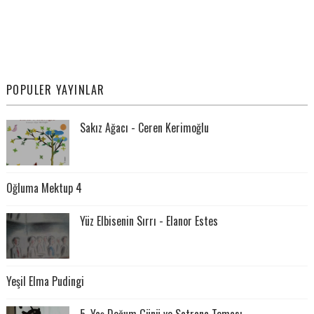
POPULER YAYINLAR
Sakız Ağacı - Ceren Kerimoğlu
Oğluma Mektup 4
Yüz Elbisenin Sırrı - Elanor Estes
Yeşil Elma Pudingi
5. Yaş Doğum Günü ve Satranç Teması