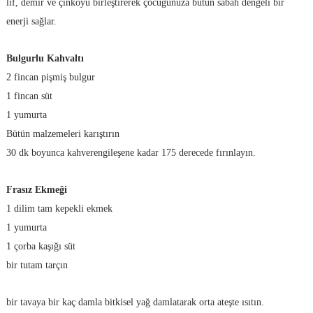
lif, demir ve çinkoyu birleştirerek çocuğunuza bütün sabah dengeli bir
enerji sağlar.
Bulgurlu Kahvaltı
2 fincan pişmiş bulgur
1 fincan süt
1 yumurta
Bütün malzemeleri karıştırın
30 dk boyunca kahverengileşene kadar 175 derecede fırınlayın.
Frasız Ekmeği
1 dilim tam kepekli ekmek
1 yumurta
1 çorba kaşığı süt
bir tutam tarçın
bir tavaya bir kaç damla bitkisel yağ damlatarak orta ateşte ısıtın.