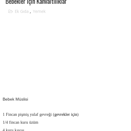
Bebekler için Kahvaltılıklar
Ek Gıda
,
Yemek
Bebek Müslisi
1 Fincan pişmiş yulaf gevreği (
gevrekler için
)
1/4 fincan kuru üzüm
4 kuru kayısı